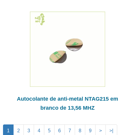
Autocolante de anti-metal NTAG215 em
branco de 13,56 MHZ
1
2
3
4
5
6
7
8
9
>
>|