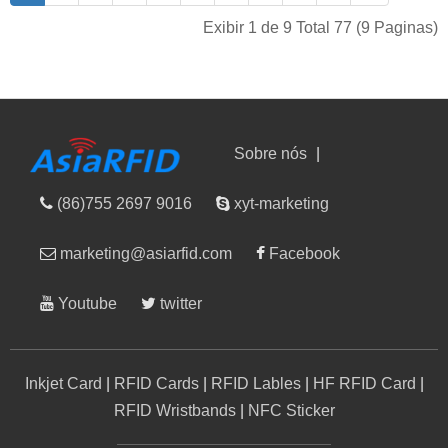
Exibir 1 de 9 Total 77 (9 Paginas)
Sobre nós
|
(86)755 2697 9016
xyt-marketing
marketing@asiarfid.com
Facebook
Youtube
twitter
Inkjet Card
|
RFID Cards
|
RFID Lables
|
HF RFID Card
|
RFID Wristbands
|
NFC Sticker