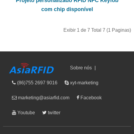
Projeto personalizado RFID NFC Keyfob
com chip disponível
Exibir 1 de 7 Total 7 (1 Paginas)
Sobre nós
|
(86)755 2697 9016
xyt-marketing
marketing@asiarfid.com
Facebook
Youtube
twitter