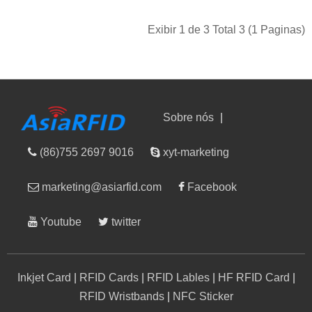
Exibir 1 de 3 Total 3 (1 Paginas)
Sobre nós
|
(86)755 2697 9016
xyt-marketing
marketing@asiarfid.com
Facebook
Youtube
twitter
Inkjet Card
|
RFID Cards
|
RFID Lables
|
HF RFID Card
|
RFID Wristbands
|
NFC Sticker