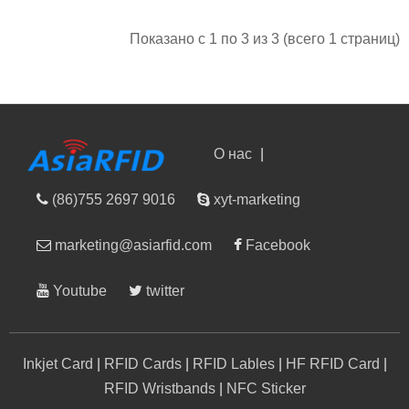
Показано с 1 по 3 из 3 (всего 1 страниц)
О нас
|
(86)755 2697 9016
xyt-marketing
marketing@asiarfid.com
Facebook
Youtube
twitter
Inkjet Card
|
RFID Cards
|
RFID Lables
|
HF RFID Card
|
RFID Wristbands
|
NFC Sticker