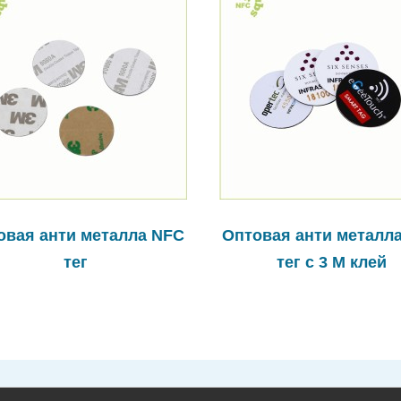
овая анти металла NFC
Оптовая анти металл
тег
тег с 3 M клей