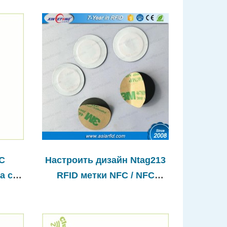
FC
Настроить дизайн Ntag213
а с 3
RFID метки NFC / NFC
стикер