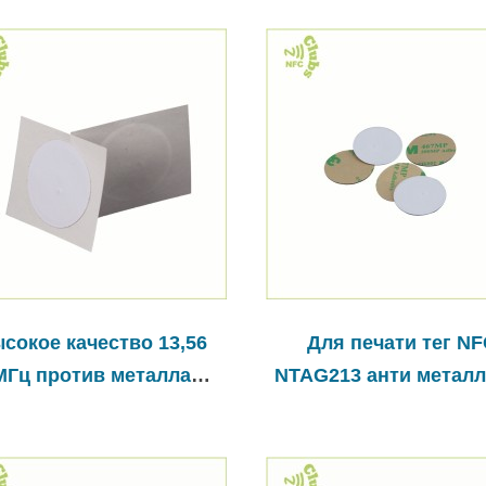
сокое качество 13,56
Для печати тег N
МГц против металла
NTAG213 анти металл
той NTAG215 наклейка
M клей