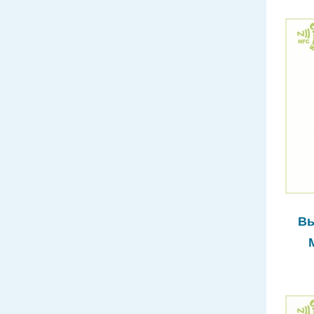
Вы
пус