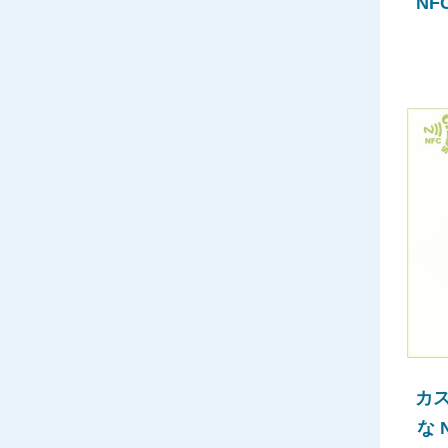
NF
カ
な 