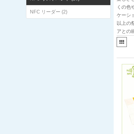
くの色や
NFC リーダー (2)
ケーシ
以上の
アとの統