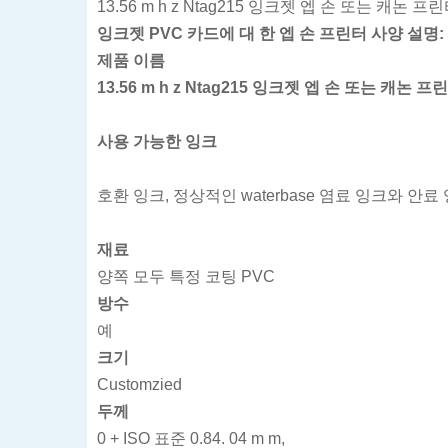
13.56 m h z Ntag215 잉크젯 엡 손 또는 캐논 
잉크젯 PVC 카드에 대 한 엡 손 프린터 사양 설명:
제품 이름
13.56 m h z Ntag215 잉크젯 엡 손 또는 캐논 
사용 가능한 잉크
호환 잉크, 정상적인 waterbase 염료 잉크와 안료
재료
양쪽 모두 특정 코팅 PVC
방수
예
크기
Customzied
두께
0 + ISO 표준 0.84. 04 m m,