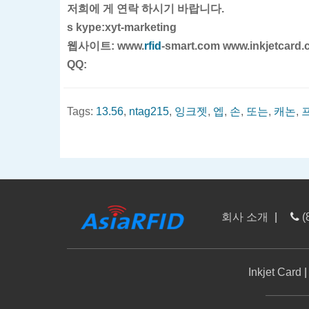
저희에 게 연락 하시기 바랍니다.
s
kype:xyt-marketing
웹사이트: www.
rfid
-smart.com
www.inkjetcard
QQ:
Tags:
13.56
,
ntag215
,
잉크젯
,
엡
,
손
,
또는
,
캐논
,
회사 소개
|
(
Inkjet Card