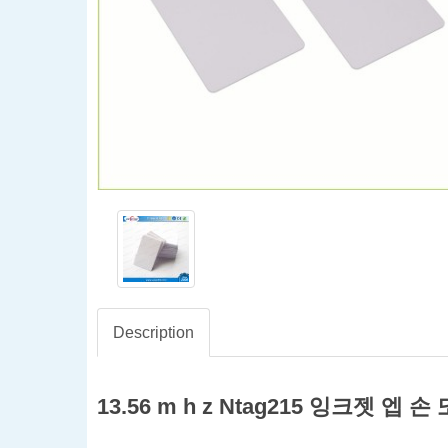
Description
13.56 m h z Ntag215 잉크젯 엡