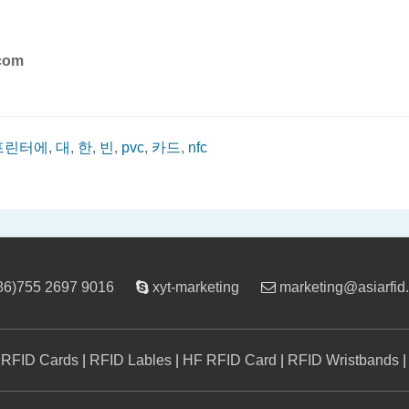
.com
프린터에
,
대
,
한
,
빈
,
pvc
,
카드
,
nfc
86)755 2697 9016
xyt-marketing
marketing@asiarfid
|
RFID Cards
|
RFID Lables
|
HF RFID Card
|
RFID Wristbands