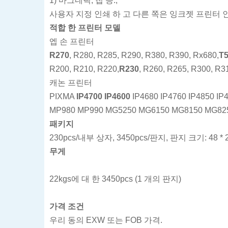
1) 마그네틱, 칩 등.;
사용자 지정 인쇄 하 고 다른 쪽은 잉크젯 프린터 인
적합 한 프린터 모델
엡 손 프린터
R270
, R280, R285, R290, R380, R390, Rx680,
T
R200, R210, R220,
R230
, R260, R265, R300, R3
캐논 프린터
PIXMA
IP4700 IP4600
IP4680 IP4760 IP4850 IP
MP980 MP990 MG5250 MG6150 MG8150 MG82
패키지
230pcs/내부 상자, 3450pcs/판지, 판지 크기: 48 
무게
22kgs에 대 한 3450pcs (1 개의 판지)
가격 조건
우리 동의 EXW 또는 FOB 가격.