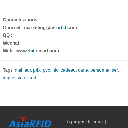
Contactez-nous
Courriel : marketing@asia
rfid
.com
QQ :
Wechat :
Web : www.
rfid
-smart.com
Tags:
meilleur
,
prix
,
pvc
,
nfc
,
cadeau
,
carte
,
personnaliser
,
impression
,
card
À propos de nous
|