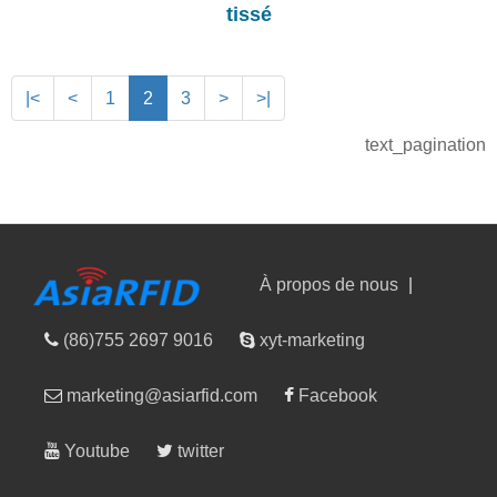
tissé
|<
<
1
2
3
>
>|
text_pagination
À propos de nous
|
(86)755 2697 9016
xyt-marketing
marketing@asiarfid.com
Facebook
Youtube
twitter